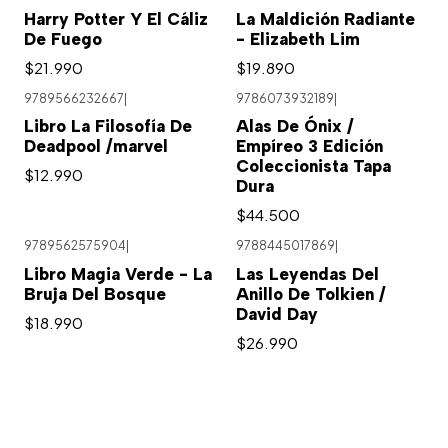
Harry Potter Y El Cáliz
La Maldición Radiante
De Fuego
- Elizabeth Lim
$21.990
$19.890
9789566232667
|
9786073932189
|
Libro La Filosofía De
Alas De Ónix /
Deadpool /marvel
Empíreo 3 Edición
Coleccionista Tapa
$12.990
Dura
$44.500
9789562575904
|
9788445017869
|
Libro Magia Verde - La
Las Leyendas Del
Bruja Del Bosque
Anillo De Tolkien /
David Day
$18.990
$26.990