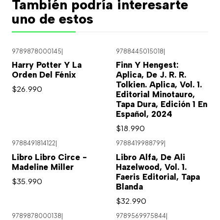
También podría interesarte
uno de estos
9789878000145
|
9788445015018
|
Harry Potter Y La
Finn Y Hengest:
Orden Del Fénix
Aplica, De J. R. R.
Tolkien. Aplica, Vol. 1.
$26.990
Editorial Minotauro,
Tapa Dura, Edición 1 En
Español, 2024
$18.990
9788491814122
|
9788419988799
|
Libro Libro Circe -
Libro Alfa, De Ali
Madeline Miller
Hazelwood, Vol. 1.
Faeris Editorial, Tapa
$35.990
Blanda
$32.990
9789878000138
|
9789569975844
|