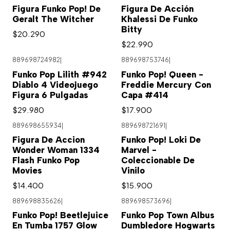
Figura Funko Pop! De
Figura De Acción
Geralt The Witcher
Khalessi De Funko
Bitty
$20.290
$22.990
889698724982
|
889698753746
|
Agotado
Funko Pop Lilith #942
Funko Pop! Queen -
Diablo 4 Videojuego
Freddie Mercury Con
Figura 6 Pulgadas
Capa #414
$29.980
$17.900
889698655934
|
889698721691
|
Figura De Accion
Funko Pop! Loki De
Wonder Woman 1334
Marvel -
Flash Funko Pop
Coleccionable De
Movies
Vinilo
$14.400
$15.900
889698835626
|
889698573696
|
Agotado
Funko Pop! Beetlejuice
Funko Pop Town Albus
En Tumba 1757 Glow
Dumbledore Hogwarts