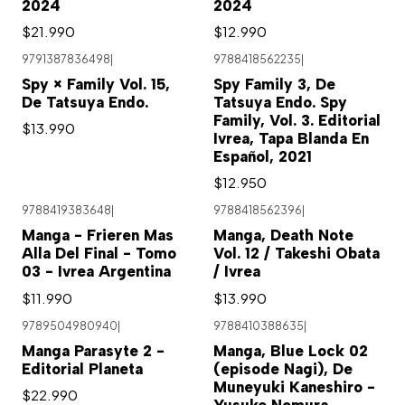
2024
2024
$21.990
$12.990
9791387836498
|
9788418562235
|
Spy × Family Vol. 15,
Spy Family 3, De
De Tatsuya Endo.
Tatsuya Endo. Spy
Family, Vol. 3. Editorial
$13.990
Ivrea, Tapa Blanda En
Español, 2021
$12.950
9788419383648
|
9788418562396
|
Agotado
Manga - Frieren Mas
Manga, Death Note
Alla Del Final - Tomo
Vol. 12 / Takeshi Obata
03 - Ivrea Argentina
/ Ivrea
$11.990
$13.990
9789504980940
|
9788410388635
|
Manga Parasyte 2 -
Manga, Blue Lock 02
Editorial Planeta
(episode Nagi), De
Muneyuki Kaneshiro -
$22.990
Yusuke Nomura.