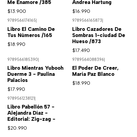
Me Enamore /385
Andrea Hartung
$13.900
$16.990
9789566174165
|
9789566165873
|
Libro El Camino De
Libro Cazadores De
Tus Números /165
Sombras 1-ciudad De
Hueso /873
$18.990
$17.490
9789566185390
|
9789564088396
|
Libro Mientras Yubooh
El Poder De Creer,
Duerme 3 - Paulina
María Paz Blanco
Palacios
$18.990
$17.990
9789561238121
|
Libro Pabellón 57 -
Alejandra Díaz -
Editorial: Zig-zag -
$20.990