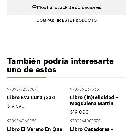
Mostrar stock de ubicaciones
COMPARTIR ESTE PRODUCTO
También podría interesarte
uno de estos
9789877256987
|
9789561237933
|
Libro Eva Luna /334
Libro (in)felicidad -
Magdalena Martin
$19.590
$19.000
9789566165385
|
9789564087375
|
Libro El Verano En Que
Libro Cazadoras -