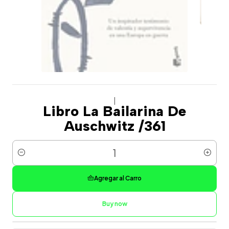
|
Libro La Bailarina De
Auschwitz /361
Cantidad
Agregar al Carro
Buy now