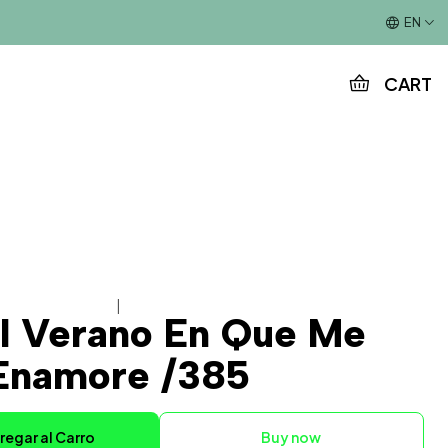
This is the slide text
EN
CART
|
El Verano En Que Me
Enamore /385
regar al Carro
Buy now