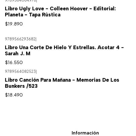
9789564084978
|
Libro Ugly Love - Colleen Hoover - Editorial:
Planeta - Tapa Rústica
$19.890
9789566293682
|
Libro Una Corte De Hielo Y Estrellas. Acotar 4 -
Sarah J. M
$16.550
9789564082523
|
Libro Canción Para Mañana - Memorias De Los
Bunkers /523
$18.490
Información