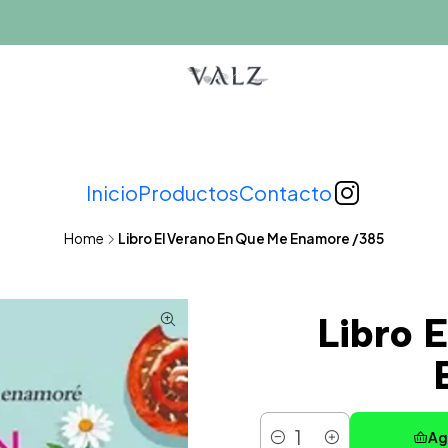
Inicio
Productos
Contacto
Home
Libro El Verano En Que Me Enamore /385
Libro 
Ag