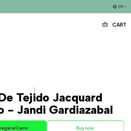
This is the slide text
EN
CART
|
 De Tejido Jacquard
o - Jandi Gardiazabal
regar al Carro
Buy now