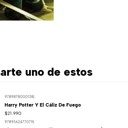
arte uno de estos
9789878000138
|
Harry Potter Y El Cáliz De Fuego
$21.990
9789562477079
|