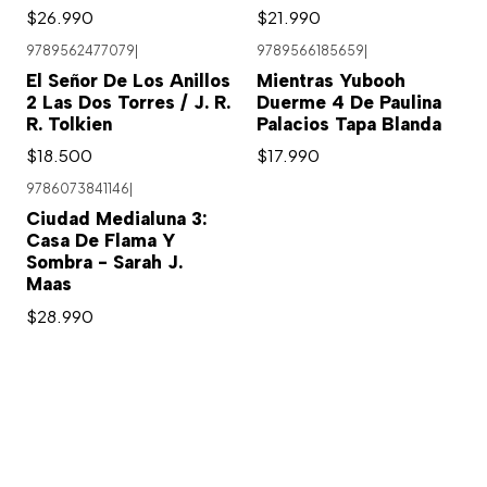
$26.990
$21.990
9789562477079
|
9789566185659
|
El Señor De Los Anillos
Mientras Yubooh
2 Las Dos Torres / J. R.
Duerme 4 De Paulina
R. Tolkien
Palacios Tapa Blanda
$18.500
$17.990
9786073841146
|
Ciudad Medialuna 3:
Casa De Flama Y
Sombra - Sarah J.
Maas
$28.990