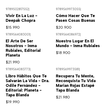
9789502817552
|
9789569973055
|
Vivir En La Luz -
Cómo Hacer Que Te
Deepak Chopra
Pasen Cosas Buenas
$15.990
$20.900
9789564083001
|
9789564086972
|
El Arte De Ser
Nuestro Lugar En El
Nosotros - Inma
Mundo - Inma Rubiales
Rubiales, Editorial
$18.900
Planeta
$21.990
9789564083773
|
9789569973581
|
Libro Hábitos Que Te
Recupera Tu Mente,
Salvarán La Vida - Dra.
Reconquista Tu Vida
Odile Fernández -
Marian Rojas Estapé
Editorial: Planeta -
Tapa Blanda
Tapa Blanda
$21.980
$19.990