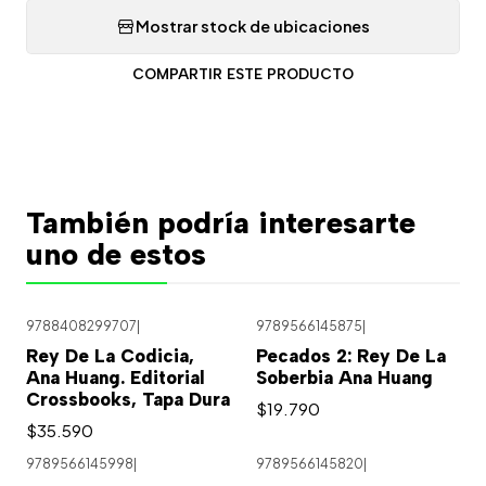
Mostrar stock de ubicaciones
COMPARTIR ESTE PRODUCTO
También podría interesarte
uno de estos
9788408299707
|
9789566145875
|
Rey De La Codicia,
Pecados 2: Rey De La
Ana Huang. Editorial
Soberbia Ana Huang
Crossbooks, Tapa Dura
$19.790
$35.590
9789566145998
|
9789566145820
|