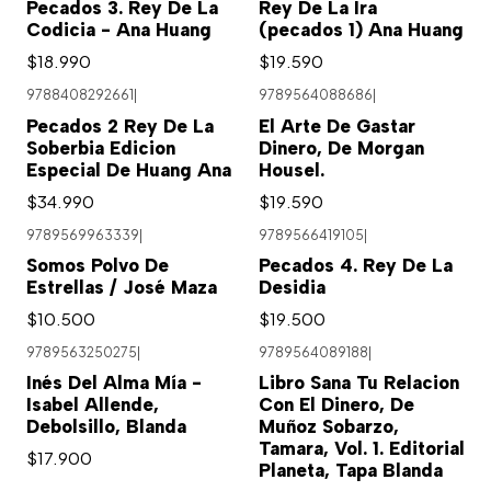
Pecados 3. Rey De La
Rey De La Ira
Codicia - Ana Huang
(pecados 1) Ana Huang
$18.990
$19.590
9788408292661
|
9789564088686
|
Pecados 2 Rey De La
El Arte De Gastar
Soberbia Edicion
Dinero, De Morgan
Especial De Huang Ana
Housel.
$34.990
$19.590
9789569963339
|
9789566419105
|
Somos Polvo De
Pecados 4. Rey De La
Estrellas / José Maza
Desidia
$10.500
$19.500
9789563250275
|
9789564089188
|
Inés Del Alma Mía -
Libro Sana Tu Relacion
Isabel Allende,
Con El Dinero, De
Debolsillo, Blanda
Muñoz Sobarzo,
Tamara, Vol. 1. Editorial
$17.900
Planeta, Tapa Blanda