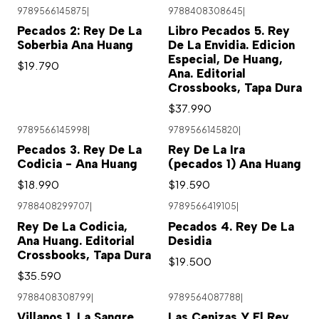
9789566145875
|
9788408308645
|
Pecados 2: Rey De La
Libro Pecados 5. Rey
Soberbia Ana Huang
De La Envidia. Edicion
Especial, De Huang,
$19.790
Ana. Editorial
Crossbooks, Tapa Dura
$37.990
9789566145998
|
9789566145820
|
Pecados 3. Rey De La
Rey De La Ira
Codicia - Ana Huang
(pecados 1) Ana Huang
$18.990
$19.590
9788408299707
|
9789566419105
|
Rey De La Codicia,
Pecados 4. Rey De La
Ana Huang. Editorial
Desidia
Crossbooks, Tapa Dura
$19.500
$35.590
9788408308799
|
9789564087788
|
Villanos 1. La Sangre
Las Cenizas Y El Rey