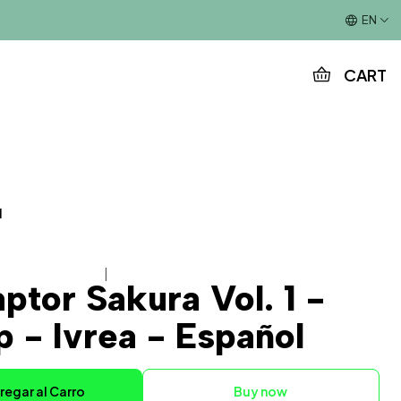
This is the slide text
EN
CART
l
|
ptor Sakura Vol. 1 -
 - Ivrea - Español
regar al Carro
Buy now