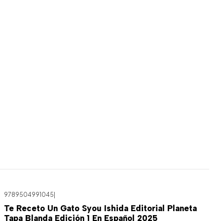
9789504991045
|
Agotado
Te Receto Un Gato Syou Ishida Editorial Planeta
Tapa Blanda Edición 1 En Español 2025