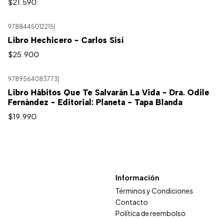
$21.590
9788445012215
|
Libro Hechicero - Carlos Sisí
$25.900
9789564083773
|
Libro Hábitos Que Te Salvarán La Vida - Dra. Odile
Fernández - Editorial: Planeta - Tapa Blanda
$19.990
Información
Términos y Condiciones
Contacto
Política de reembolso