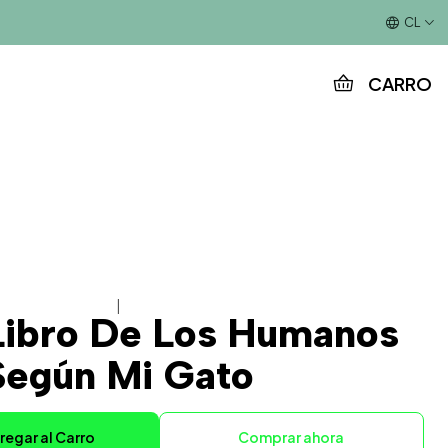
Este es el texto del slide
CL
CARRO
|
Libro De Los Humanos
Según Mi Gato
regar al Carro
Comprar ahora