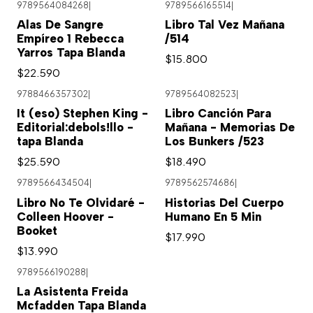
9789564084268
|
9789566165514
|
Alas De Sangre
Libro Tal Vez Mañana
Empíreo 1 Rebecca
/514
Yarros Tapa Blanda
$15.800
$22.590
9788466357302
|
9789564082523
|
It (eso) Stephen King -
Libro Canción Para
Editorial:debols!llo -
Mañana - Memorias De
tapa Blanda
Los Bunkers /523
$25.590
$18.490
9789566434504
|
9789562574686
|
Libro No Te Olvidaré -
Historias Del Cuerpo
Colleen Hoover -
Humano En 5 Min
Booket
$17.990
$13.990
9789566190288
|
La Asistenta Freida
Mcfadden Tapa Blanda