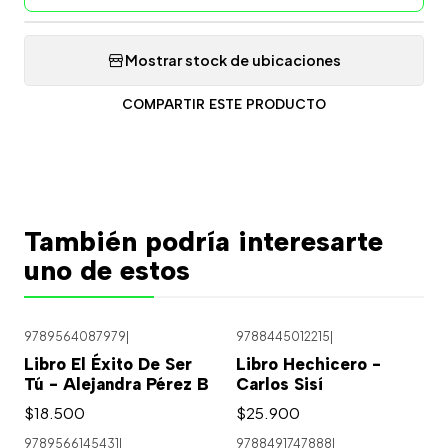
Mostrar stock de ubicaciones
COMPARTIR ESTE PRODUCTO
También podría interesarte
uno de estos
9789564087979
|
9788445012215
|
Libro El Éxito De Ser
Libro Hechicero -
Tú - Alejandra Pérez B
Carlos Sisí
$18.500
$25.900
9789566145431
|
9788491747888
|