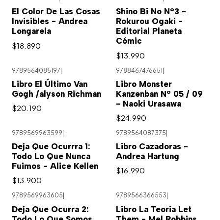
El Color De Las Cosas
Shino Bi No N°3 -
Invisibles - Andrea
Rokurou Ogaki -
Longarela
Editorial Planeta
Cómic
$18.890
$13.990
9789564085197
|
9788467476651
|
Libro El Último Van
Libro Monster
Gogh /alyson Richman
Kanzenban Nº 05 / 09
- Naoki Urasawa
$20.190
$24.990
9789569963599
|
9789564087375
|
Agotado
Deja Que Ocurrra 1:
Libro Cazadoras -
Todo Lo Que Nunca
Andrea Hartung
Fuimos - Alice Kellen
$16.990
$13.900
9789569963605
|
9789566366553
|
Agotado
Deja Que Ocurra 2:
Libro La Teoria Let
Todo Lo Que Somos
Them - Mel Robbins