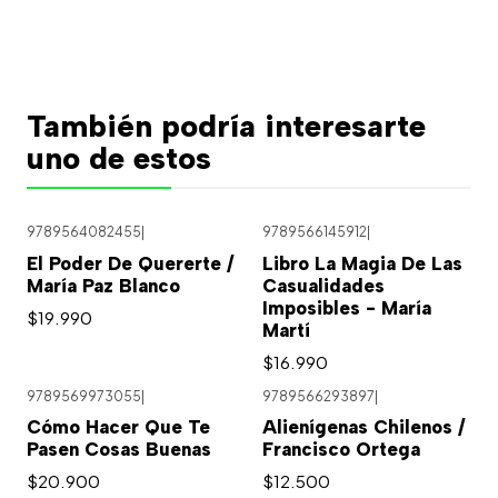
También podría interesarte
uno de estos
9789564082455
|
9789566145912
|
El Poder De Quererte /
Libro La Magia De Las
María Paz Blanco
Casualidades
Imposibles - María
$19.990
Martí
$16.990
9789569973055
|
9789566293897
|
Cómo Hacer Que Te
Alienígenas Chilenos /
Pasen Cosas Buenas
Francisco Ortega
$20.900
$12.500