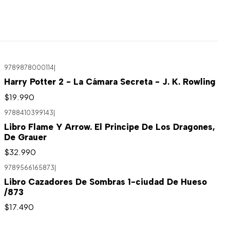
9789878000114
|
Harry Potter 2 - La Cámara Secreta - J. K. Rowling
$19.990
9788410399143
|
Libro Flame Y Arrow. El Principe De Los Dragones,
De Grauer
$32.990
9789566165873
|
Libro Cazadores De Sombras 1-ciudad De Hueso
/873
$17.490