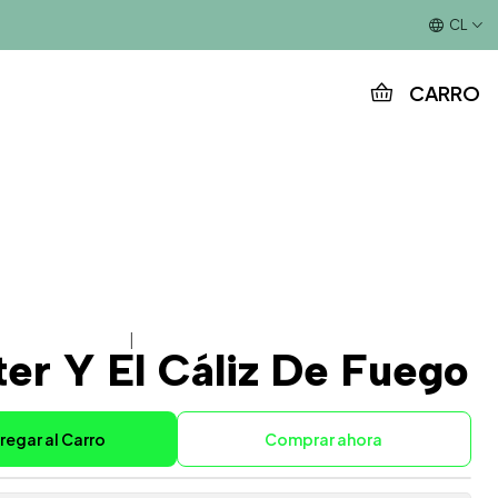
Este es el texto del slide
CL
CARRO
|
ter Y El Cáliz De Fuego
regar al Carro
Comprar ahora