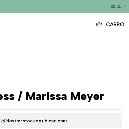
Este es el texto del slide
CL
CARRO
|
ess / Marissa Meyer
Mostrar stock de ubicaciones