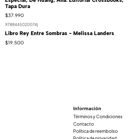
Especial, De Huang, Ana. Editorial Crossbooks,
Tapa Dura
$37.990
9788445020074
|
Libro Rey Entre Sombras - Melissa Landers
$19.500
Información
Términos y Condiciones
Contacto
Política de reembolso
Política de privacidad