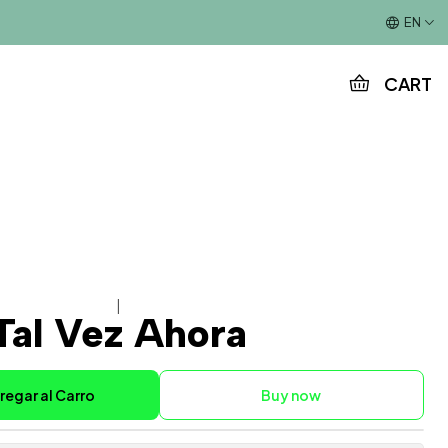
This is the slide text
EN
CART
|
Tal Vez Ahora
regar al Carro
Buy now