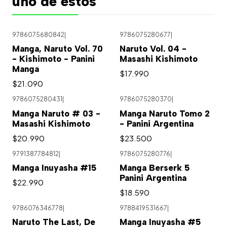
uno de estos
9786075680842
|
9786075280677
|
Manga, Naruto Vol. 70
Naruto Vol. 04 -
- Kishimoto - Panini
Masashi Kishimoto
Manga
$17.990
$21.090
9786075280431
|
9786075280370
|
Manga Naruto # 03 -
Manga Naruto Tomo 2
Masashi Kishimoto
- Panini Argentina
$20.990
$23.500
9791387784812
|
9786075280776
|
Manga Inuyasha #15
Manga Berserk 5
Panini Argentina
$22.990
$18.590
9786076346778
|
9788419531667
|
Naruto The Last, De
Manga Inuyasha #5