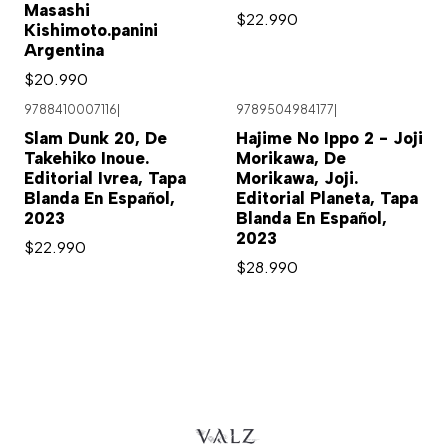
Masashi
$22.990
Kishimoto.panini
Argentina
$20.990
9788410007116
|
9789504984177
|
Agotado
Slam Dunk 20, De
Hajime No Ippo 2 - Joji
Takehiko Inoue.
Morikawa, De
Editorial Ivrea, Tapa
Morikawa, Joji.
Blanda En Español,
Editorial Planeta, Tapa
2023
Blanda En Español,
2023
$22.990
$28.990