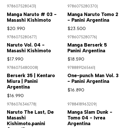
9786075280431
|
9786075280370
|
Manga Naruto # 03 -
Manga Naruto Tomo 2
Masashi Kishimoto
- Panini Argentina
$20.990
$23.500
9786075280677
|
9786075280776
|
Naruto Vol. 04 -
Manga Berserk 5
Masashi Kishimoto
Panini Argentina
$17.990
$18.590
9786075480008
|
9788891265661
|
Berserk 35 | Kentaro
One-punch Man Vol. 3
Miura | Panini
- Panini Argentina
Argentina
$16.890
$16.990
9786076346778
|
9788418963209
|
Agotado
Naruto The Last, De
Manga Slam Dunk -
Masashi
Tomo 04 - Ivrea
Kishimoto.panini
Argentina