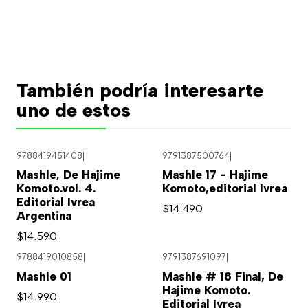
También podría interesarte
uno de estos
9788419451408
|
9791387500764
|
Mashle, De Hajime
Mashle 17 - Hajime
Komoto.vol. 4.
Komoto,editorial Ivrea
Editorial Ivrea
$14.490
Argentina
$14.590
9788419010858
|
9791387691097
|
Mashle 01
Mashle # 18 Final, De
Hajime Komoto.
$14.990
Editorial Ivrea