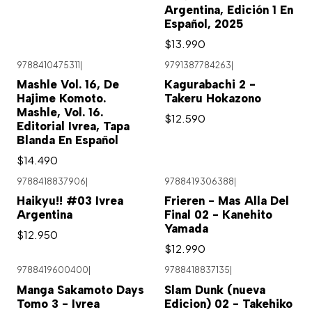
Argentina, Edición 1 En
Español, 2025
$13.990
9788410475311
|
9791387784263
|
Mashle Vol. 16, De
Kagurabachi 2 -
Hajime Komoto.
Takeru Hokazono
Mashle, Vol. 16.
$12.590
Editorial Ivrea, Tapa
Blanda En Español
$14.490
9788418837906
|
9788419306388
|
Haikyu!! #03 Ivrea
Frieren - Mas Alla Del
Argentina
Final 02 - Kanehito
Yamada
$12.950
$12.990
9788419600400
|
9788418837135
|
Manga Sakamoto Days
Slam Dunk (nueva
Tomo 3 - Ivrea
Edicion) 02 - Takehiko