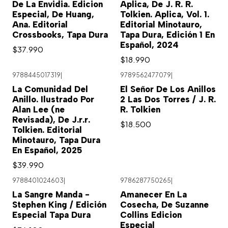
De La Envidia. Edicion
Aplica, De J. R. R.
Especial, De Huang,
Tolkien. Aplica, Vol. 1.
Ana. Editorial
Editorial Minotauro,
Crossbooks, Tapa Dura
Tapa Dura, Edición 1 En
Español, 2024
$37.990
$18.990
9788445017319
|
9789562477079
|
Agotado
La Comunidad Del
El Señor De Los Anillos
Anillo. Ilustrado Por
2 Las Dos Torres / J. R.
Alan Lee (ne
R. Tolkien
Revisada), De J.r.r.
$18.500
Tolkien. Editorial
Minotauro, Tapa Dura
En Español, 2025
$39.990
9788401024603
|
9786287750265
|
Agotado
Agotado
La Sangre Manda -
Amanecer En La
Stephen King / Edición
Cosecha, De Suzanne
Especial Tapa Dura
Collins Edicion
Especial