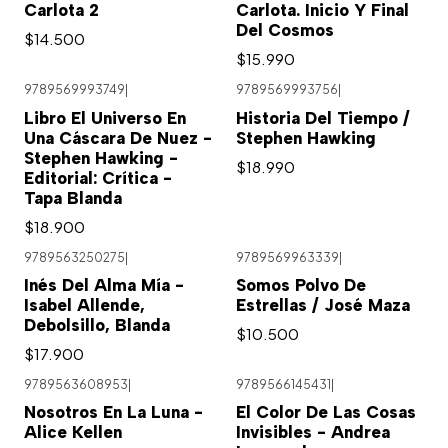
Carlota 2
Carlota. Inicio Y Final
Del Cosmos
$14.500
$15.990
9789569993749
|
9789569993756
|
Libro El Universo En
Historia Del Tiempo /
Una Cáscara De Nuez -
Stephen Hawking
Stephen Hawking -
$18.990
Editorial: Crítica -
Tapa Blanda
$18.900
9789563250275
|
9789569963339
|
Inés Del Alma Mía -
Somos Polvo De
Isabel Allende,
Estrellas / José Maza
Debolsillo, Blanda
$10.500
$17.900
9789563608953
|
9789566145431
|
Nosotros En La Luna -
El Color De Las Cosas
Alice Kellen
Invisibles - Andrea