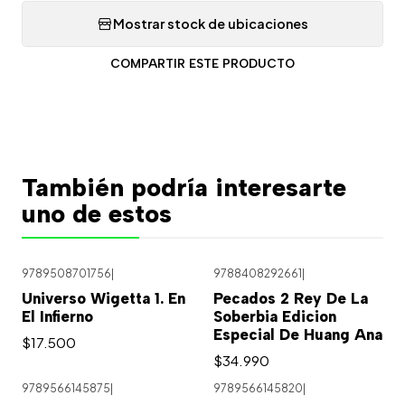
Mostrar stock de ubicaciones
COMPARTIR ESTE PRODUCTO
También podría interesarte
uno de estos
9789508701756
|
9788408292661
|
Universo Wigetta 1. En
Pecados 2 Rey De La
El Infierno
Soberbia Edicion
Especial De Huang Ana
$17.500
$34.990
9789566145875
|
9789566145820
|