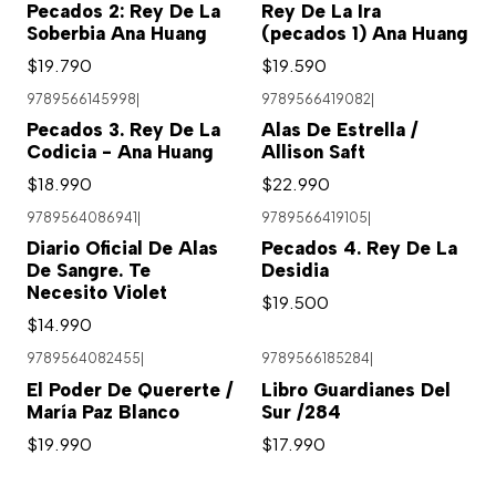
Pecados 2: Rey De La
Rey De La Ira
Soberbia Ana Huang
(pecados 1) Ana Huang
$19.790
$19.590
9789566145998
|
9789566419082
|
Pecados 3. Rey De La
Alas De Estrella /
Codicia - Ana Huang
Allison Saft
$18.990
$22.990
9789564086941
|
9789566419105
|
Diario Oficial De Alas
Pecados 4. Rey De La
De Sangre. Te
Desidia
Necesito Violet
$19.500
$14.990
9789564082455
|
9789566185284
|
El Poder De Quererte /
Libro Guardianes Del
María Paz Blanco
Sur /284
$19.990
$17.990