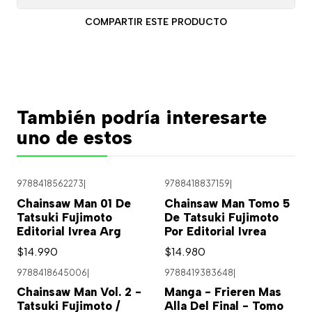
COMPARTIR ESTE PRODUCTO
También podría interesarte
uno de estos
9788418562273
|
9788418837159
|
Chainsaw Man 01 De
Chainsaw Man Tomo 5
Tatsuki Fujimoto
De Tatsuki Fujimoto
Editorial Ivrea Arg
Por Editorial Ivrea
$14.990
$14.980
9788418645006
|
9788419383648
|
Agotado
Chainsaw Man Vol. 2 -
Manga - Frieren Mas
Tatsuki Fujimoto /
Alla Del Final - Tomo