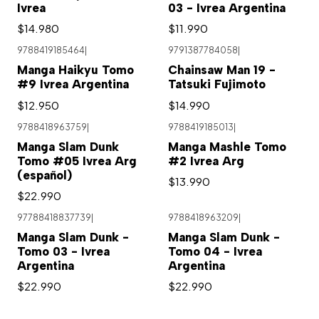
Ivrea
03 - Ivrea Argentina
$14.980
$11.990
9788419185464
|
9791387784058
|
Manga Haikyu Tomo
Chainsaw Man 19 -
#9 Ivrea Argentina
Tatsuki Fujimoto
$12.950
$14.990
9788418963759
|
9788419185013
|
Manga Slam Dunk
Manga Mashle Tomo
Tomo #05 Ivrea Arg
#2 Ivrea Arg
(español)
$13.990
$22.990
97788418837739
|
9788418963209
|
Agotado
Manga Slam Dunk -
Manga Slam Dunk -
Tomo 03 - Ivrea
Tomo 04 - Ivrea
Argentina
Argentina
$22.990
$22.990