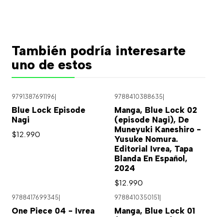
También podría interesarte
uno de estos
9791387691196
|
9788410388635
|
Blue Lock Episode
Manga, Blue Lock 02
Nagi
(episode Nagi), De
Muneyuki Kaneshiro -
$12.990
Yusuke Nomura.
Editorial Ivrea, Tapa
Blanda En Español,
2024
$12.990
9788417699345
|
9788410350151
|
Agotado
One Piece 04 - Ivrea
Manga, Blue Lock 01