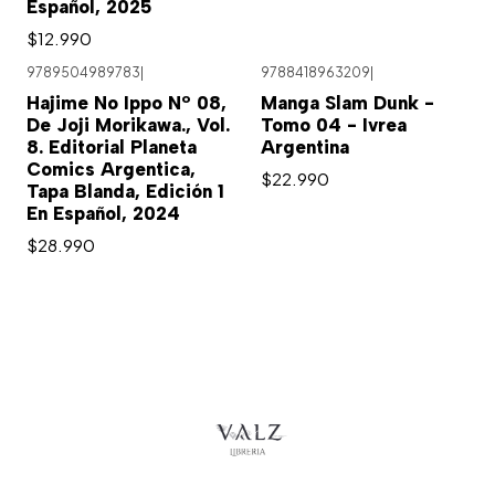
Español, 2025
$12.990
9789504989783
|
9788418963209
|
Agotado
Hajime No Ippo Nº 08,
Manga Slam Dunk -
De Joji Morikawa., Vol.
Tomo 04 - Ivrea
8. Editorial Planeta
Argentina
Comics Argentica,
$22.990
Tapa Blanda, Edición 1
En Español, 2024
$28.990