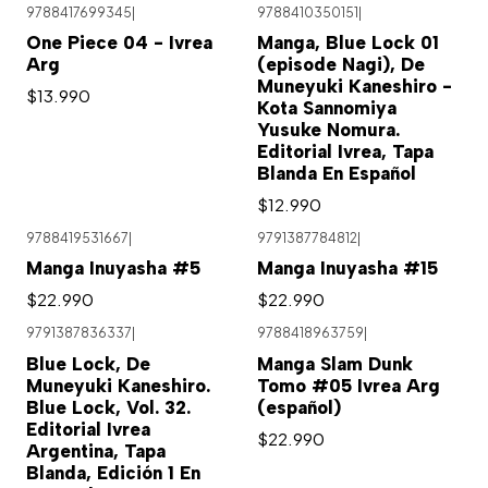
9788417699345
|
9788410350151
|
Agotado
One Piece 04 - Ivrea
Manga, Blue Lock 01
Arg
(episode Nagi), De
Muneyuki Kaneshiro -
$13.990
Kota Sannomiya
Yusuke Nomura.
Editorial Ivrea, Tapa
Blanda En Español
$12.990
9788419531667
|
9791387784812
|
Manga Inuyasha #5
Manga Inuyasha #15
$22.990
$22.990
9791387836337
|
9788418963759
|
Blue Lock, De
Manga Slam Dunk
Muneyuki Kaneshiro.
Tomo #05 Ivrea Arg
Blue Lock, Vol. 32.
(español)
Editorial Ivrea
$22.990
Argentina, Tapa
Blanda, Edición 1 En