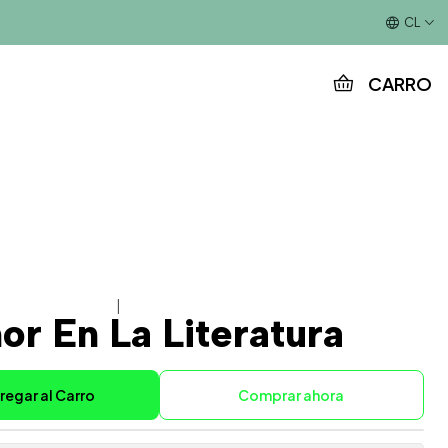
Este es el texto del slide
CL
CARRO
|
or En La Literatura
regar al Carro
Comprar ahora