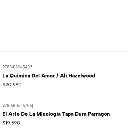
9788418945403
|
La Quimica Del Amor / Ali Hazelwood
$20.990
9781680525786
|
Agotado
El Arte De La Mixologia Tapa Dura Parragon
$19.590