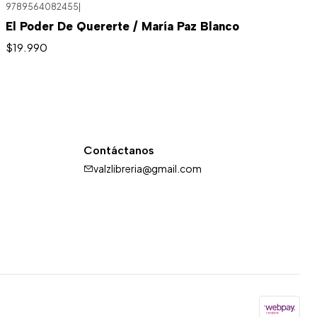
9789564082455
|
El Poder De Quererte / María Paz Blanco
$19.990
Contáctanos
valzlibreria@gmail.com