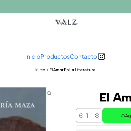
Inicio
Productos
Contacto
Inicio
El Amor En La Literatura
El Am
Ag
Cantidad