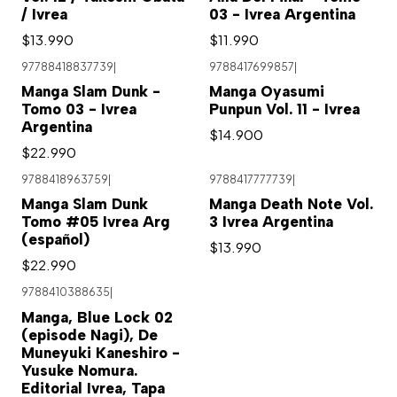
/ Ivrea
03 - Ivrea Argentina
$13.990
$11.990
97788418837739
|
9788417699857
|
Manga Slam Dunk -
Manga Oyasumi
Tomo 03 - Ivrea
Punpun Vol. 11 - Ivrea
Argentina
$14.900
$22.990
9788418963759
|
9788417777739
|
Agotado
Manga Slam Dunk
Manga Death Note Vol.
Tomo #05 Ivrea Arg
3 Ivrea Argentina
(español)
$13.990
$22.990
9788410388635
|
Manga, Blue Lock 02
(episode Nagi), De
Muneyuki Kaneshiro -
Yusuke Nomura.
Editorial Ivrea, Tapa