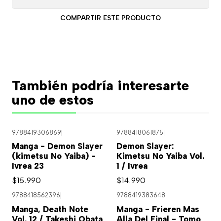
COMPARTIR ESTE PRODUCTO
También podría interesarte
uno de estos
9788419306869
|
9788418061875
|
Manga - Demon Slayer
Demon Slayer:
(kimetsu No Yaiba) -
Kimetsu No Yaiba Vol.
Ivrea 23
1 / Ivrea
$15.990
$14.990
9788418562396
|
9788419383648
|
Agotado
Manga, Death Note
Manga - Frieren Mas
Vol. 12 / Takeshi Obata
Alla Del Final - Tomo