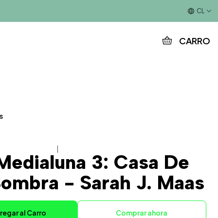
Este es el texto del slide
CL
CARRO
s
|
Medialuna 3: Casa De
ombra - Sarah J. Maas
regar al Carro
Comprar ahora