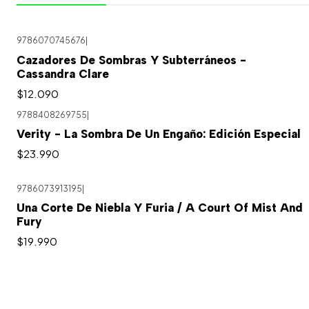
9786070745676
|
Cazadores De Sombras Y Subterráneos -
Cassandra Clare
$12.090
9788408269755
|
Verity - La Sombra De Un Engaño: Edición Especial
$23.990
9786073913195
|
Una Corte De Niebla Y Furia / A Court Of Mist And
Fury
$19.990