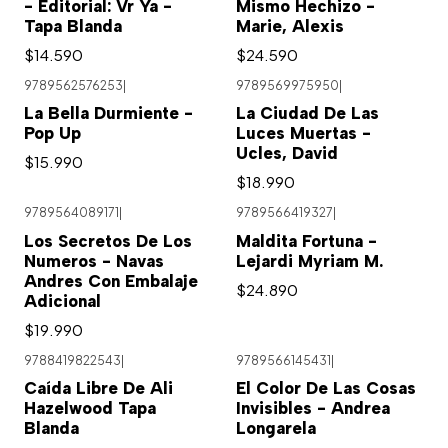
- Editorial: Vr Ya -
Mismo Hechizo -
Tapa Blanda
Marie, Alexis
$14.590
$24.590
9789562576253
|
9789569975950
|
La Bella Durmiente -
La Ciudad De Las
Pop Up
Luces Muertas -
Ucles, David
$15.990
$18.990
9789564089171
|
9789566419327
|
Agotado
Los Secretos De Los
Maldita Fortuna -
Numeros - Navas
Lejardi Myriam M.
Andres Con Embalaje
$24.890
Adicional
$19.990
9788419822543
|
9789566145431
|
Caída Libre De Ali
El Color De Las Cosas
Hazelwood Tapa
Invisibles - Andrea
Blanda
Longarela