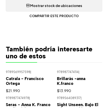
Mostrar stock de ubicaciones
COMPARTIR ESTE PRODUCTO
También podría interesarte
uno de estos
9789569957598
|
9789877474114
|
Catrala - Francisco
Brillarás -anna
Ortega
K.franco
$21.990
$13.990
9789877474978
|
9789564089317
|
Seras - Anna K. Franco
Sight Unseen. Bajo El