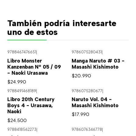
También podría interesarte
uno de estos
9788467476651
|
9786075280431
|
Libro Monster
Manga Naruto # 03 -
Kanzenban Nº 05 / 09
Masashi Kishimoto
- Naoki Urasawa
$20.990
$24.990
9788491468189
|
9786075280677
|
Libro 20th Century
Naruto Vol. 04 -
Boys 4 - Urasawa,
Masashi Kishimoto
Naoki
$17.990
$24.500
9788418562273
|
9786076346778
|