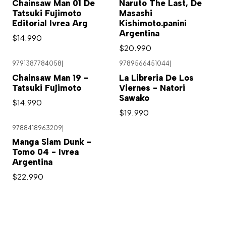
Chainsaw Man 01 De
Naruto The Last, De
Tatsuki Fujimoto
Masashi
Editorial Ivrea Arg
Kishimoto.panini
Argentina
$14.990
$20.990
9791387784058
|
9789566451044
|
Chainsaw Man 19 -
La Libreria De Los
Tatsuki Fujimoto
Viernes - Natori
Sawako
$14.990
$19.990
9788418963209
|
Agotado
Manga Slam Dunk -
Tomo 04 - Ivrea
Argentina
$22.990