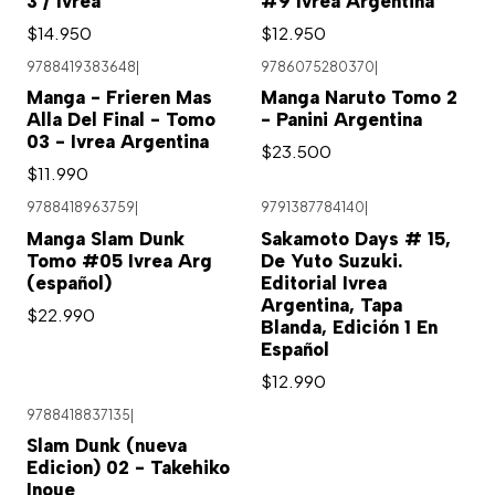
3 / Ivrea
#9 Ivrea Argentina
$14.950
$12.950
9788419383648
|
9786075280370
|
Agotado
Manga - Frieren Mas
Manga Naruto Tomo 2
Alla Del Final - Tomo
- Panini Argentina
03 - Ivrea Argentina
$23.500
$11.990
9788418963759
|
9791387784140
|
Manga Slam Dunk
Sakamoto Days # 15,
Tomo #05 Ivrea Arg
De Yuto Suzuki.
(español)
Editorial Ivrea
Argentina, Tapa
$22.990
Blanda, Edición 1 En
Español
$12.990
9788418837135
|
Slam Dunk (nueva
Edicion) 02 - Takehiko
Inoue