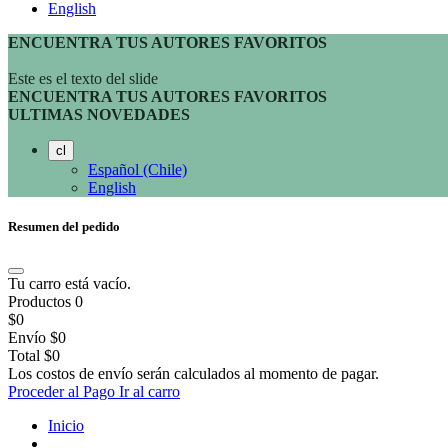
English
ENCUENTRA TUS AUTORES FAVORITOS
Este es el texto del slide
ENCUENTRA TUS AUTORES FAVORITOS
ULTIMAS NOVEDADES
cl
Español (Chile)
English
Resumen del pedido
Tu carro está vacío.
Productos
0
$0
Envío
$0
Total
$0
Los costos de envío serán calculados al momento de pagar.
Proceder al Pago
Ir al carro
Inicio