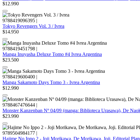
$12.990
9788419096395
|
Tokyo Revengers Vol. 3 / Ivrea
$14.950
9788419451798
|
Manga Inuyasha Deluxe Tomo #4 Ivrea Argentina
$23.500
9788419600400
|
Manga Sakamoto Days Tomo 3 - Ivrea Argentina
$12.990
9788467476644
|
Monster Kanzenban Nº 04/09 (manga: Biblioteca Urasawa), De Naoki
$23.990
9789504984177
|
Hajime No Ippo 2 - Joji Morikawa, De Morikawa, Joji. Editorial Pla