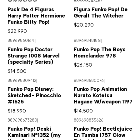
889698836555
|
889698742467
|
Agotado
Pack De 4 Figuras
Figura Funko Pop! De
Harry Potter Hermione
Geralt The Witcher
Funko Bitty Pop!
$20.290
$22.990
889698601641
|
889698481861
|
Agotado
Funko Pop Doctor
Funko Pop The Boys
Strange 1008 Marvel
Homelander 978
(specialty Series)
$26.150
$14.500
889698809412
|
889698580076
|
Funko Pop Disney:
Funko Pop Animation
Sketched- Pinocchio
Naruto Kotetsu
#1525
Hagane W/weapon 1197
$18.990
$14.500
889698673280
|
889698835626
|
Funko Pop! Denki
Funko Pop! Beetlejuice
Kaminari N°1352 (my
En Tumba 1757 Glow