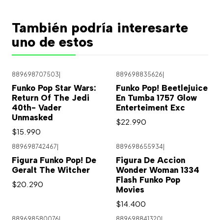
También podría interesarte
uno de estos
889698707503
|
889698835626
|
Funko Pop Star Wars:
Funko Pop! Beetlejuice
Return Of The Jedi
En Tumba 1757 Glow
40th- Vader
Enterteiment Exc
Unmasked
$22.990
$15.990
889698742467
|
889698655934
|
Figura Funko Pop! De
Figura De Accion
Geralt The Witcher
Wonder Woman 1334
Flash Funko Pop
$20.290
Movies
$14.400
889698580076
|
889698841320
|