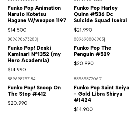
Funko Pop Animation
Funko Pop Harley
Naruto Kotetsu
Quinn #536 Dc
Hagane W/weapon 1197
Suicide Squad Isekai
$14.500
$21.990
889698673280
|
889698806985
|
Funko Pop! Denki
Funko Pop The
Kaminari N°1352 (my
Penguin #529
Hero Academia)
$20.990
$14.990
889698797184
|
889698720601
|
Funko Pop! Snoop On
Funko Pop Saint Seiya
The Stop #412
- Gold Libra Shiryu
#1424
$20.990
$14.900