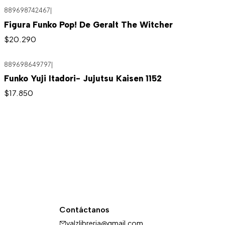
889698742467
|
Figura Funko Pop! De Geralt The Witcher
$20.290
889698649797
|
Funko Yuji Itadori- Jujutsu Kaisen 1152
$17.850
Contáctanos
valzlibreria@gmail.com