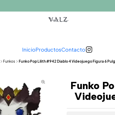
Inicio
Productos
Contacto
Funkos
Funko Pop Lilith #942 Diablo 4 Videojuego Figura 6 Pu
Funko Po
Videojue