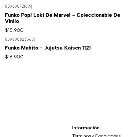
889698721691
|
Funko Pop! Loki De Marvel - Coleccionable De
Vinilo
$15.900
889698623360
|
Funko Mahito - Jujutsu Kaisen 1121
$16.900
Información
Términos y Condiciones