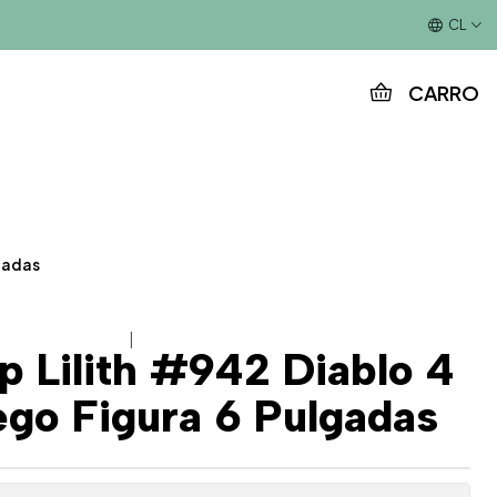
Este es el texto del slide
CL
CARRO
lgadas
|
p Lilith #942 Diablo 4
go Figura 6 Pulgadas