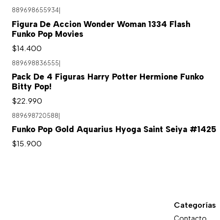
889698655934
|
Figura De Accion Wonder Woman 1334 Flash
Funko Pop Movies
$14.400
889698836555
|
Agotado
Pack De 4 Figuras Harry Potter Hermione Funko
Bitty Pop!
$22.990
889698720588
|
Funko Pop Gold Aquarius Hyoga Saint Seiya #1425
$15.900
Categorías
Contacto