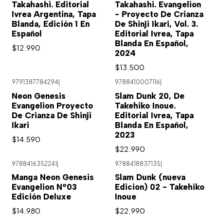
Takahashi. Editorial
Takahashi. Evangelion
Ivrea Argentina, Tapa
- Proyecto De Crianza
Blanda, Edición 1 En
De Shinji Ikari, Vol. 3.
Español
Editorial Ivrea, Tapa
Blanda En Español,
$12.990
2024
$13.500
9791387784294
|
9788410007116
|
Agotado
Neon Genesis
Slam Dunk 20, De
Evangelion Proyecto
Takehiko Inoue.
De Crianza De Shinji
Editorial Ivrea, Tapa
Ikari
Blanda En Español,
2023
$14.590
$22.990
9788416352241
|
9788418837135
|
Manga Neon Genesis
Slam Dunk (nueva
Evangelion N°03
Edicion) 02 - Takehiko
Edición Deluxe
Inoue
$14.980
$22.990