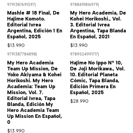
9791387691097
|
9788419816979
|
Mashle # 18 Final, De
My Hero Academia, De
Hajime Komoto.
Kohei Horikoshi., Vol.
Editorial Ivrea
3. Editorial Ivrea
Argentina, Edición 1 En
Argentina, Tapa Blanda
Español, 2025
En Español, 2021
$13.990
$13.990
9791387784898
|
9789504991717
|
My Hero Academia
Hajime No Ippo Nº 10,
Team Up Mission, De
De Joji Morikawa., Vol.
Yoko Akiyama & Kohei
10. Editorial Planeta
Horikoshi. My Hero
Cómic, Tapa Blanda,
Academia: Team Up
Edición Primera En
Mission, Vol. 7.
Español, 2025
Editorial Ivrea, Tapa
$28.990
Blanda, Edición My
Hero Academia Team
Up Mission En Español,
0
$13.990