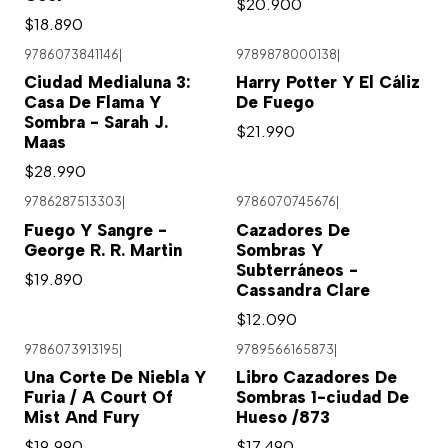
$20.900
$18.890
9786073841146
|
9789878000138
|
Ciudad Medialuna 3:
Harry Potter Y El Cáliz
Casa De Flama Y
De Fuego
Sombra - Sarah J.
$21.990
Maas
$28.990
9786287513303
|
9786070745676
|
Agotado
Fuego Y Sangre -
Cazadores De
George R. R. Martin
Sombras Y
Subterráneos -
$19.890
Cassandra Clare
$12.090
9786073913195
|
9789566165873
|
Una Corte De Niebla Y
Libro Cazadores De
Furia / A Court Of
Sombras 1-ciudad De
Mist And Fury
Hueso /873
$19.990
$17.490