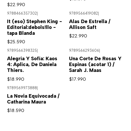
$22.990
9788466357302
|
9789566419082
|
It (eso) Stephen King -
Alas De Estrella /
Editorial:debols!llo -
Allison Saft
tapa Blanda
$22.990
$25.590
9789566398325
|
9789566293606
|
Alegría Y Sofía: Kaos
Una Corte De Rosas Y
4: Aplica, De Daniela
Espinas (acotar 1) /
Thiers.
Sarah J. Maas
$18.990
$17.990
9789569973888
|
La Novia Equivocada /
Catharina Maura
$18.590