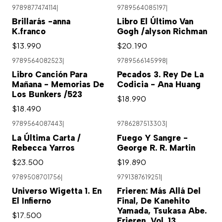
9789877474114
|
9789564085197
|
Brillarás -anna
Libro El Último Van
K.franco
Gogh /alyson Richman
$13.990
$20.190
9789564082523
|
9789566145998
|
Libro Canción Para
Pecados 3. Rey De La
Mañana - Memorias De
Codicia - Ana Huang
Los Bunkers /523
$18.990
$18.490
9789564087443
|
9786287513303
|
Agotado
La Última Carta /
Fuego Y Sangre -
Rebecca Yarros
George R. R. Martin
$23.500
$19.890
9789508701756
|
9791387619251
|
Universo Wigetta 1. En
Frieren: Más Allá Del
El Infierno
Final, De Kanehito
Yamada, Tsukasa Abe.
$17.500
Frieren, Vol. 13.