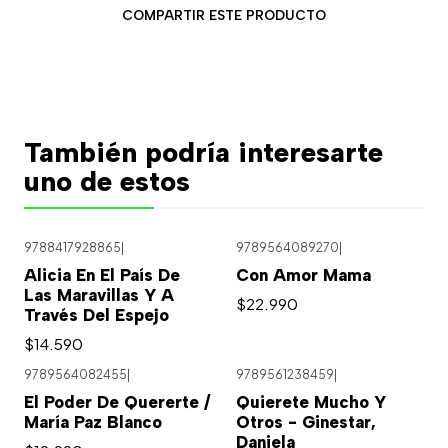
COMPARTIR ESTE PRODUCTO
También podría interesarte
uno de estos
9788417928865
|
9789564089270
|
Alicia En El País De
Con Amor Mama
Las Maravillas Y A
$22.990
Través Del Espejo
$14.590
9789564082455
|
9789561238459
|
El Poder De Quererte /
Quierete Mucho Y
María Paz Blanco
Otros - Ginestar,
Daniela