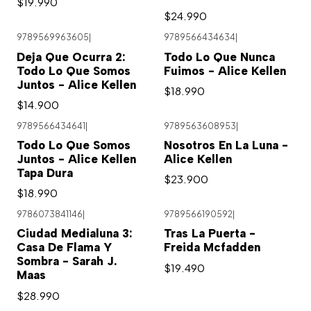
$19.990
$24.990
9789569963605
|
9789566434634
|
Agotado
Deja Que Ocurra 2:
Todo Lo Que Nunca
Todo Lo Que Somos
Fuimos - Alice Kellen
Juntos - Alice Kellen
$18.990
$14.900
9789566434641
|
9789563608953
|
Todo Lo Que Somos
Nosotros En La Luna -
Juntos - Alice Kellen
Alice Kellen
Tapa Dura
$23.900
$18.990
9786073841146
|
9789566190592
|
Ciudad Medialuna 3:
Tras La Puerta -
Casa De Flama Y
Freida Mcfadden
Sombra - Sarah J.
$19.490
Maas
$28.990