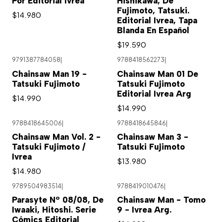
Por Editorial Ivrea
Hishikawa, De
Fujimoto, Tatsuki.
$14.980
Editorial Ivrea, Tapa
Blanda En Español
$19.590
9791387784058
|
9788418562273
|
Chainsaw Man 19 -
Chainsaw Man 01 De
Tatsuki Fujimoto
Tatsuki Fujimoto
Editorial Ivrea Arg
$14.990
$14.990
9788418645006
|
9788418645846
|
Chainsaw Man Vol. 2 -
Chainsaw Man 3 -
Tatsuki Fujimoto /
Tatsuki Fujimoto
Ivrea
$13.980
$14.980
9789504983514
|
9788419010476
|
Parasyte Nº 08/08, De
Chainsaw Man - Tomo
Iwaaki, Hitoshi. Serie
9 - Ivrea Arg.
Cómics Editorial