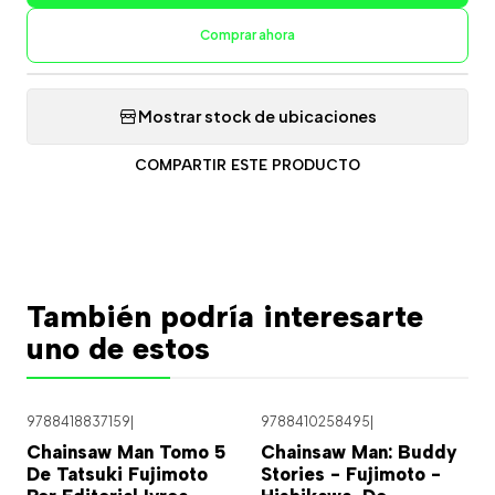
Comprar ahora
Mostrar stock de ubicaciones
COMPARTIR ESTE PRODUCTO
También podría interesarte
uno de estos
9788418837159
|
9788410258495
|
Chainsaw Man Tomo 5
Chainsaw Man: Buddy
De Tatsuki Fujimoto
Stories - Fujimoto -