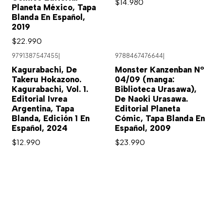
$14.980
Planeta México, Tapa
Blanda En Español,
2019
$22.990
9791387547455
|
9788467476644
|
Kagurabachi, De
Monster Kanzenban Nº
Takeru Hokazono.
04/09 (manga:
Kagurabachi, Vol. 1.
Biblioteca Urasawa),
Editorial Ivrea
De Naoki Urasawa.
Argentina, Tapa
Editorial Planeta
Blanda, Edición 1 En
Cómic, Tapa Blanda En
Español, 2024
Español, 2009
$12.990
$23.990