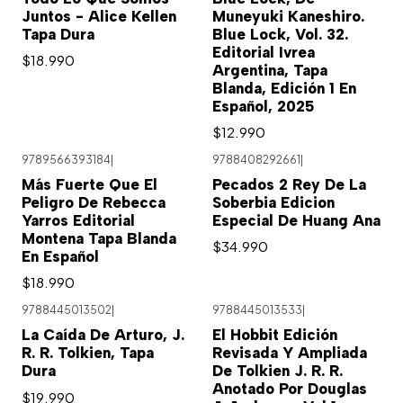
Juntos - Alice Kellen
Muneyuki Kaneshiro.
Tapa Dura
Blue Lock, Vol. 32.
Editorial Ivrea
$18.990
Argentina, Tapa
Blanda, Edición 1 En
Español, 2025
$12.990
9789566393184
|
9788408292661
|
Más Fuerte Que El
Pecados 2 Rey De La
Peligro De Rebecca
Soberbia Edicion
Yarros Editorial
Especial De Huang Ana
Montena Tapa Blanda
$34.990
En Español
$18.990
9788445013502
|
9788445013533
|
La Caída De Arturo, J.
El Hobbit Edición
R. R. Tolkien, Tapa
Revisada Y Ampliada
Dura
De Tolkien J. R. R.
Anotado Por Douglas
$19.990