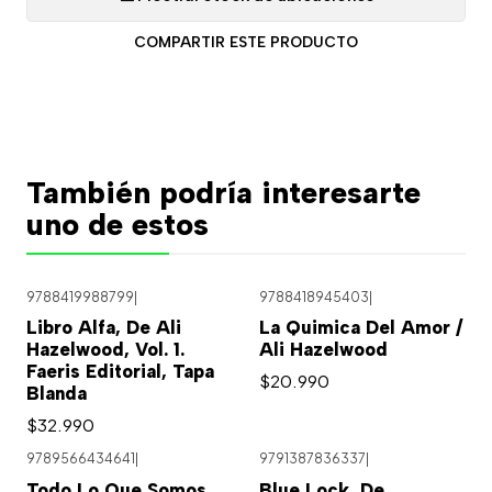
COMPARTIR ESTE PRODUCTO
También podría interesarte
uno de estos
9788419988799
|
9788418945403
|
Libro Alfa, De Ali
La Quimica Del Amor /
Hazelwood, Vol. 1.
Ali Hazelwood
Faeris Editorial, Tapa
$20.990
Blanda
$32.990
9789566434641
|
9791387836337
|
Todo Lo Que Somos
Blue Lock, De