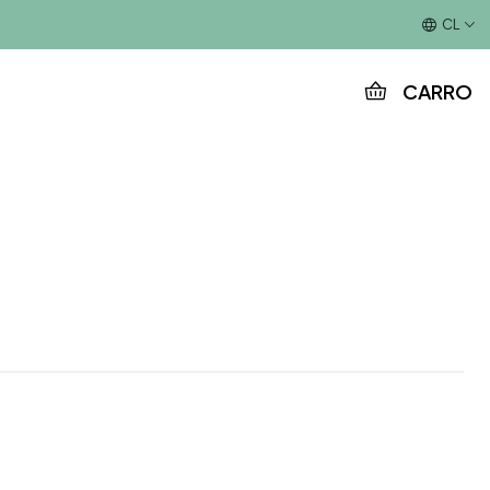
Este es el texto del slide
CL
CARRO