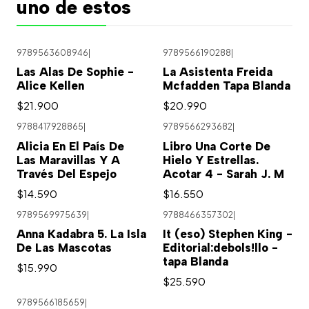
uno de estos
9789563608946
|
9789566190288
|
Las Alas De Sophie -
La Asistenta Freida
Alice Kellen
Mcfadden Tapa Blanda
$21.900
$20.990
9788417928865
|
9789566293682
|
Alicia En El País De
Libro Una Corte De
Las Maravillas Y A
Hielo Y Estrellas.
Través Del Espejo
Acotar 4 - Sarah J. M
$14.590
$16.550
9789569975639
|
9788466357302
|
Anna Kadabra 5. La Isla
It (eso) Stephen King -
De Las Mascotas
Editorial:debols!llo -
tapa Blanda
$15.990
$25.590
9789566185659
|